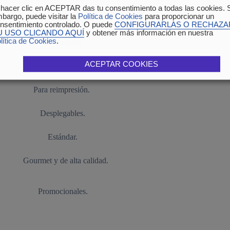
 hacer clic en ACEPTAR das tu consentimiento a todas las cookies. 
bargo, puede visitar la
Política de Cookies
para proporcionar un
Farmacéutico.
nsentimiento controlado. O puede
CONFIGURARLAS O RECHAZA
U USO CLICANDO AQUÍ
y obtener más información en nuestra
lítica de Cookies
.
Trazabilidad.
ACEPTAR COOKIES
Tipos de etiquetas:
Para reimpresión.
Desplegables.
Estándar.
Gourmet y de alta calidad.
Promocionales.