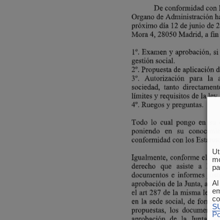
Ut
mo
pa
Al
em
co
S
Po