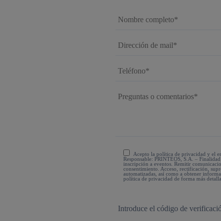
Acepto la política de privacidad y el
Responsable: PRINTEOS, S.A. – Finalidad: 
inscripción a eventos. Remitir comunicaci
consentimiento. Acceso, rectificación, supr
automatizadas, así como a obtener informaci
política de privacidad de forma más detal
Introduce el código de verificació