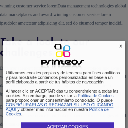
winning customer service loremData management technologies global
data marketplaces and award-winning customer service lorem
ipsudolor ametctetur adipisicing elit, sed do eiusmod tempor incidid..
Take a look to our
X
challenges
Data management technologies global data marketplaces and award-
Utilizamos cookies propias y de terceros para fines analíticos
winning customer service loremData management technologies global
y para mostrarte contenidos personalizados en base a un
perfil elaborado a partir de tus hábitos de navegación.
data marketplaces and award-winning customer service lorem
Al hacer clic en ACEPTAR das tu consentimiento a todas las
ipsudolor ametctetur adipisicing elit, sed do eiusmod tempor incidid..
cookies. Sin embargo, puede visitar la
Política de Cookies
para proporcionar un consentimiento controlado. O puede
CONFIGURARLAS O RECHAZAR SU USO CLICANDO
Data management technologies global data marketplaces and award-
AQUÍ
y obtener más información en nuestra
Política de
Cookies
.
winning customer service loremData management technologies global
data marketplaces and award-winning.
ACEPTAR COOKIES